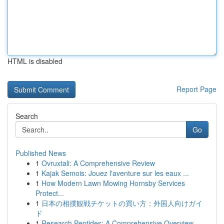
HTML is disabled
Report Page
Search
Go
Published News
1
Ovruxtali: A Comprehensive Review
1
Kajak Semois: Jouez l'aventure sur les eaux ...
1
How Modern Lawn Mowing Hornsby Services
Protect...
1
日本の相撲観戦チケットの買い方：外国人向けガイ
ド
1
Research Peptides: A Comprehensive Overview