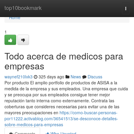
Home
top10bookmark
Togg
navi
Home
1
Todo acerca de medicos para
empresas
waynef210lxk3
325 days ago
News
Discuss
Por producto El amplio portfolio de productos de ASISA a la
medida de la empresa y sus empleados. Una empresa que cuida
y se preocupa por sus empleados consigue tener mejor
reputación tanto interna como externamente. Contrata las
coberturas que consideres necesarias para evitar una de las
mayores preocupaciones en
https://como-buscar-personas-
por11222.activablog.com/36541513/se-desconoce-detalles-
sobre-medicos-para-empresas
Comments
Who Upvoted