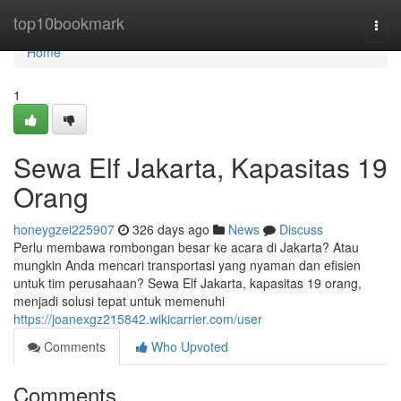
Home
top10bookmark
Togg
navi
Home
1
Sewa Elf Jakarta, Kapasitas 19
Orang
honeygzei225907
326 days ago
News
Discuss
Perlu membawa rombongan besar ke acara di Jakarta? Atau
mungkin Anda mencari transportasi yang nyaman dan efisien
untuk tim perusahaan? Sewa Elf Jakarta, kapasitas 19 orang,
menjadi solusi tepat untuk memenuhi
https://joanexgz215842.wikicarrier.com/user
Comments
Who Upvoted
Comments