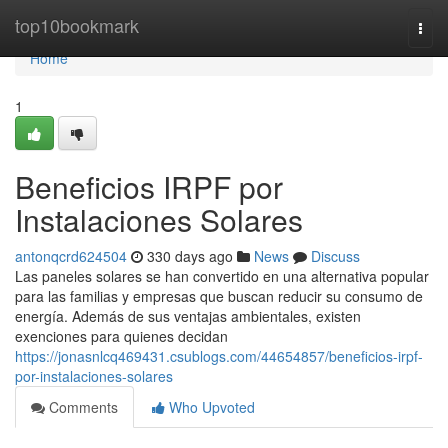
Home
top10bookmark
Togg
navi
Home
1
Beneficios IRPF por
Instalaciones Solares
antonqcrd624504
330 days ago
News
Discuss
Las paneles solares se han convertido en una alternativa popular
para las familias y empresas que buscan reducir su consumo de
energía. Además de sus ventajas ambientales, existen
exenciones para quienes decidan
https://jonasnlcq469431.csublogs.com/44654857/beneficios-irpf-
por-instalaciones-solares
Comments
Who Upvoted