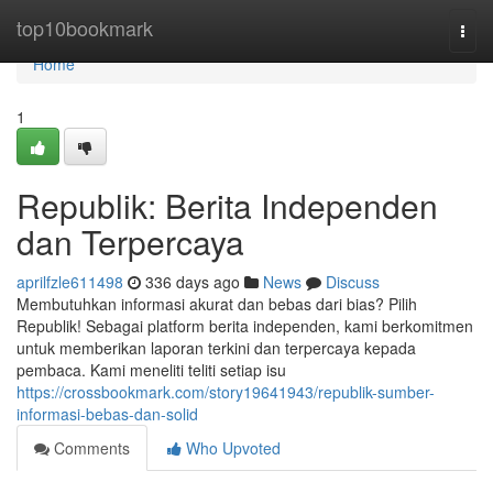
Home
top10bookmark
Togg
navi
Home
1
Republik: Berita Independen
dan Terpercaya
aprilfzle611498
336 days ago
News
Discuss
Membutuhkan informasi akurat dan bebas dari bias? Pilih
Republik! Sebagai platform berita independen, kami berkomitmen
untuk memberikan laporan terkini dan terpercaya kepada
pembaca. Kami meneliti teliti setiap isu
https://crossbookmark.com/story19641943/republik-sumber-
informasi-bebas-dan-solid
Comments
Who Upvoted