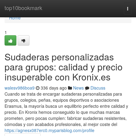
Home
top10bookmark
Togg
navi
Home
1
Sudaderas personalizadas
para grupos: calidad y precio
insuperable con Kronix.es
walesv986boa9
336 days ago
News
Discuss
Cuando se trata de encargar sudaderas personalizadas para
grupos, colegios, peñas, equipos deportivos o asociaciones
Erasmus, la mayoría busca un equilibrio perfecto entre calidad y
precio. En Kronix hemos conseguido lo que muchas marcas
prometen, pero pocas cumplen: fabricar sudaderas resistentes,
cómodas y con acabados profesionales, al mejor coste del
https://agnesx087erc0.myparisblog.com/profile