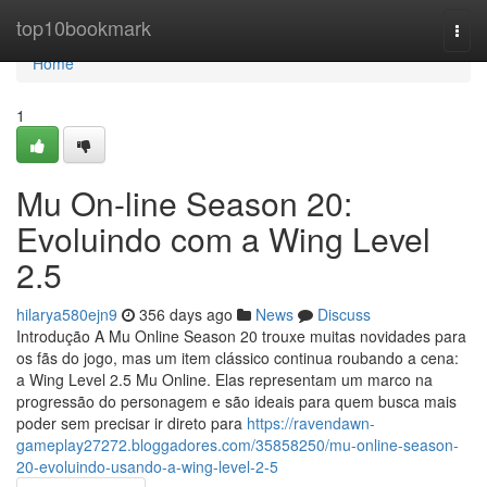
Home
top10bookmark
Togg
navi
Home
1
Mu On-line Season 20:
Evoluindo com a Wing Level
2.5
hilarya580ejn9
356 days ago
News
Discuss
Introdução A Mu Online Season 20 trouxe muitas novidades para
os fãs do jogo, mas um item clássico continua roubando a cena:
a Wing Level 2.5 Mu Online. Elas representam um marco na
progressão do personagem e são ideais para quem busca mais
poder sem precisar ir direto para
https://ravendawn-
gameplay27272.bloggadores.com/35858250/mu-online-season-
20-evoluindo-usando-a-wing-level-2-5