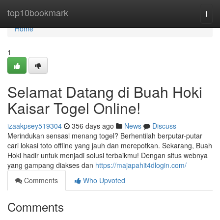
Home
top10bookmark
Togg
navi
Home
1
Selamat Datang di Buah Hoki
Kaisar Togel Online!
izaakpsey519304
356 days ago
News
Discuss
Merindukan sensasi menang togel? Berhentilah berputar-putar
cari lokasi toto offline yang jauh dan merepotkan. Sekarang, Buah
Hoki hadir untuk menjadi solusi terbaikmu! Dengan situs webnya
yang gampang diakses dan
https://majapahit4dlogin.com/
Comments
Who Upvoted
Comments