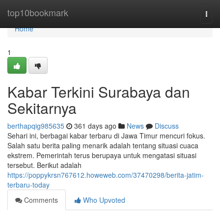
Home
top10bookmark
Togg
navi
Home
1
Kabar Terkini Surabaya dan
Sekitarnya
berthapqig985635
361 days ago
News
Discuss
Sehari ini, berbagai kabar terbaru di Jawa Timur mencuri fokus.
Salah satu berita paling menarik adalah tentang situasi cuaca
ekstrem. Pemerintah terus berupaya untuk mengatasi situasi
tersebut. Berikut adalah
https://poppykrsn767612.howeweb.com/37470298/berita-jatim-
terbaru-today
Comments
Who Upvoted