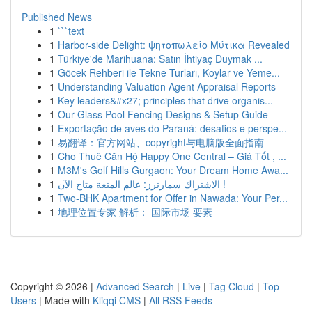
Published News
1
```text
1
Harbor-side Delight: ψητοπωλείο Μύτικα Revealed
1
Türkiye'de Marihuana: Satın İhtiyaç Duymak ...
1
Göcek Rehberi ile Tekne Turları, Koylar ve Yeme...
1
Understanding Valuation Agent Appraisal Reports
1
Key leaders&#x27; principles that drive organis...
1
Our Glass Pool Fencing Designs & Setup Guide
1
Exportação de aves do Paraná: desafios e perspe...
1
易翻译：官方网站、copyright与电脑版全面指南
1
Cho Thuê Căn Hộ Happy One Central – Giá Tốt , ...
1
M3M's Golf Hills Gurgaon: Your Dream Home Awa...
1
الاشتراك سمارترز: عالم المتعة متاح الآن !
1
Two-BHK Apartment for Offer in Nawada: Your Per...
1
地理位置专家 解析： 国际市场 要素
Copyright © 2026 |
Advanced Search
|
Live
|
Tag Cloud
|
Top
Users
| Made with
Kliqqi CMS
|
All RSS Feeds