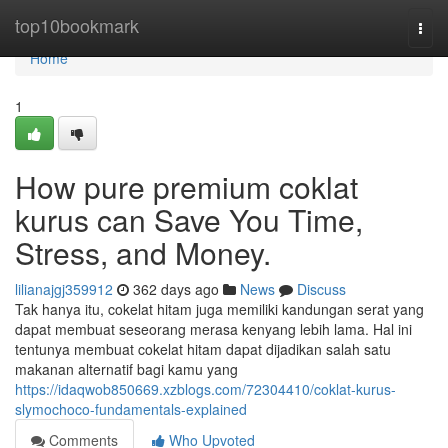
Home
top10bookmark
Togg
navi
Home
1
How pure premium coklat
kurus can Save You Time,
Stress, and Money.
lilianajgj359912
362 days ago
News
Discuss
Tak hanya itu, cokelat hitam juga memiliki kandungan serat yang
dapat membuat seseorang merasa kenyang lebih lama. Hal ini
tentunya membuat cokelat hitam dapat dijadikan salah satu
makanan alternatif bagi kamu yang
https://idaqwob850669.xzblogs.com/72304410/coklat-kurus-
slymochoco-fundamentals-explained
Comments
Who Upvoted