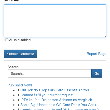
HTML is disabled
Report Page
Search
Go
Published News
1
Our Toledo's Top Skin Care Essentials : You...
1
I cannot fulfill your current request.
1
IPTV kaufen: Die besten Anbieter im Vergleich
1
Score Big: Unbeatable Gift Card Deals You Can't...
1
examining fourteen 4v and 28 8v modes on a bb 2...