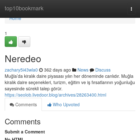
Home
top10bookmark
Togg
navi
Home
1
Neredeo
zachary5i43wla0
362 days ago
News
Discuss
Muğla’da kiralık daire piyasası yılın her döneminde canlıdır. Muğla
kiralık daire seçenekleri, turizm, eğitim ve iş fırsatlarının yoğunluğu
sayesinde sürekli talep görür.
https://seolob.livedoor.blog/archives/28263400.html
Comments
Who Upvoted
Comments
Submit a Comment
No HTML