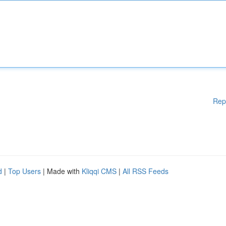
Rep
d
|
Top Users
| Made with
Kliqqi CMS
|
All RSS Feeds