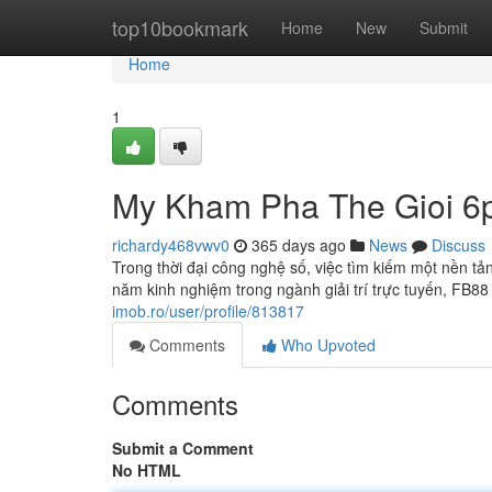
Home
top10bookmark
Home
New
Submit
Home
1
My Kham Pha The Gioi 6p 
richardy468vwv0
365 days ago
News
Discuss
Trong thời đại công nghệ số, việc tìm kiếm một nền tản
năm kinh nghiệm trong ngành giải trí trực tuyến, FB88
imob.ro/user/profile/813817
Comments
Who Upvoted
Comments
Submit a Comment
No HTML