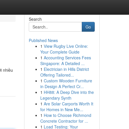
Search
Go
Published News
1
View Rugby Live Online:
Your Complete Guide
1
Accounting Services Fees
Singapore: A Detailed ...
1
Electrician in Hills District
ới nhiều
Offering Tailored...
1
Custom Wooden Furniture
in Design A Perfect Cr...
1
HH88: A Deep Dive into the
Legendary Synth
1
Are Solar Carports Worth It
for Homes in New Me...
1
How to Choose Richmond
Concrete Contractor for ...
1
Load Testing: Your