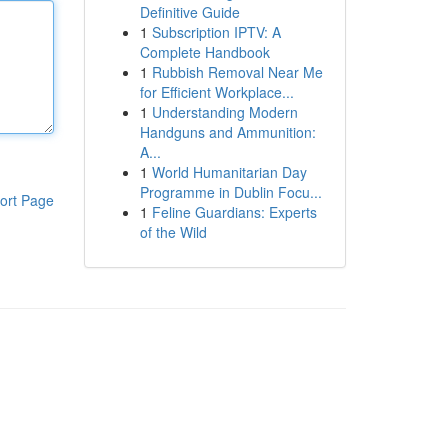
Definitive Guide
1
Subscription IPTV: A
Complete Handbook
1
Rubbish Removal Near Me
for Efficient Workplace...
1
Understanding Modern
Handguns and Ammunition:
A...
1
World Humanitarian Day
Programme in Dublin Focu...
ort Page
1
Feline Guardians: Experts
of the Wild