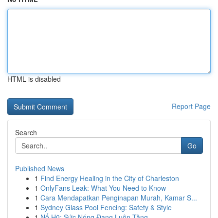
HTML is disabled
Report Page
Search
Go
Published News
1
Find Energy Healing in the City of Charleston
1
OnlyFans Leak: What You Need to Know
1
Cara Mendapatkan Penginapan Murah, Kamar S...
1
Sydney Glass Pool Fencing: Safety & Style
1
Nổ Hũ: Sức Nóng Đang Luôn Tăng