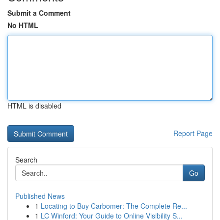
Submit a Comment
No HTML
HTML is disabled
Report Page
Search
Go
Published News
1
Locating to Buy Carbomer: The Complete Re...
1
LC Winford: Your Guide to Online Visibility S...