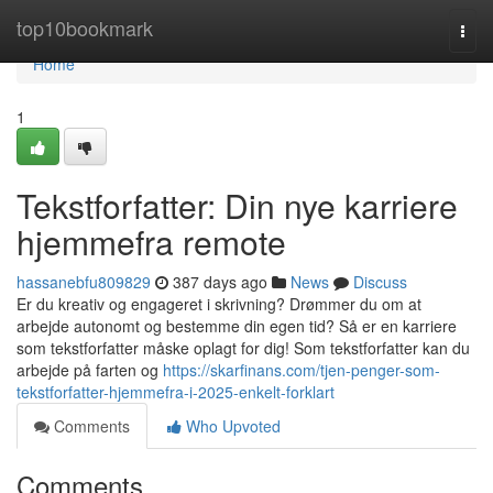
Home
top10bookmark
Togg
navi
Home
1
Tekstforfatter: Din nye karriere
hjemmefra remote
hassanebfu809829
387 days ago
News
Discuss
Er du kreativ og engageret i skrivning? Drømmer du om at
arbejde autonomt og bestemme din egen tid? Så er en karriere
som tekstforfatter måske oplagt for dig! Som tekstforfatter kan du
arbejde på farten og
https://skarfinans.com/tjen-penger-som-
tekstforfatter-hjemmefra-i-2025-enkelt-forklart
Comments
Who Upvoted
Comments