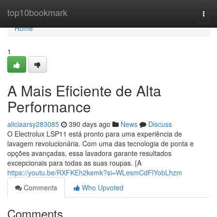
Home
top10bookmark
Togg
navi
Home
1
A Mais Eficiente de Alta
Performance
aliciaarsy283085
390 days ago
News
Discuss
O Electrolux LSP11 está pronto para uma experiência de
lavagem revolucionária. Com uma das tecnologia de ponta e
opções avançadas, essa lavadora garante resultados
excepcionais para todas as suas roupas. {A
https://youtu.be/RXFKEh2kemk?si=WLesmCdFlYobLhzm
Comments
Who Upvoted
Comments