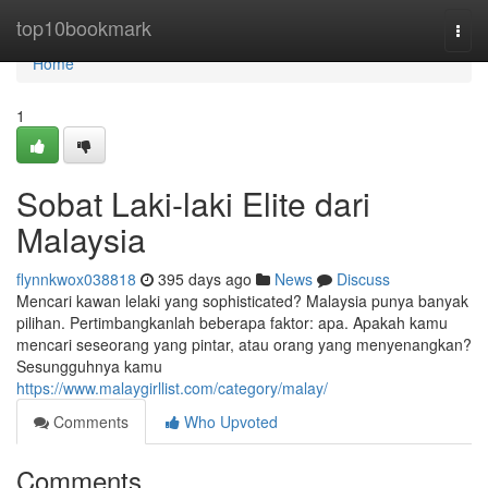
Home
top10bookmark
Togg
navi
Home
1
Sobat Laki-laki Elite dari
Malaysia
flynnkwox038818
395 days ago
News
Discuss
Mencari kawan lelaki yang sophisticated? Malaysia punya banyak
pilihan. Pertimbangkanlah beberapa faktor: apa. Apakah kamu
mencari seseorang yang pintar, atau orang yang menyenangkan?
Sesungguhnya kamu
https://www.malaygirllist.com/category/malay/
Comments
Who Upvoted
Comments