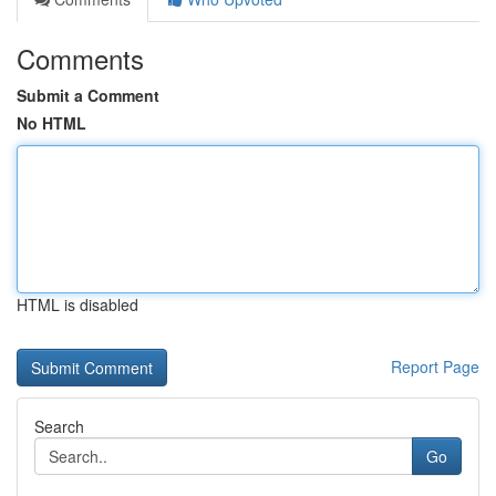
Comments
Submit a Comment
No HTML
HTML is disabled
Report Page
Search
Go