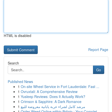
HTML is disabled
Report Page
Search
Go
Published News
1
On-site Wheel Service in Fort Lauderdale: Fast ...
1
Ovruxtali: A Comprehensive Review
1
Yusleep Reviews: Does It Actually Work?
1
Crimson & Sapphire: A Dark Romance
1
مرشد كامل لشراء عربة يابانية معروضة للبيع
1
Order Weed Online within Britain : Your Complet...