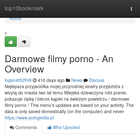
Home
top10bookmark
Togg
navi
Home
1
Darmowe filmy porno - An
Overview
logan4t52fhi9
410 days ago
News
Discuss
Najlepsza przyjaciółka mojej przyrodniej siostry przyjeżdża z
wizytą do miasta two lat temu Wiejska dziewczyna robi pranie,
pokazuje cipkę i bierze kąpiel na świeżym powietrzu / darmowe
filmy porno / This menu's updates are based on your activity. The
data is only saved domestically (on the computer) and never
https://www.autogielda.pl
Comments
Who Upvoted