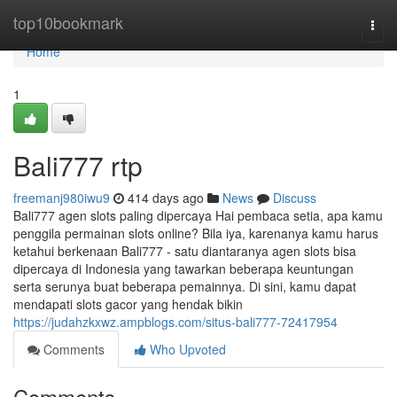
Home
top10bookmark
Togg
navi
Home
1
Bali777 rtp
freemanj980iwu9
414 days ago
News
Discuss
Bali777 agen slots paling dipercaya Hai pembaca setia, apa kamu
penggila permainan slots online? Bila iya, karenanya kamu harus
ketahui berkenaan Bali777 - satu diantaranya agen slots bisa
dipercaya di Indonesia yang tawarkan beberapa keuntungan
serta serunya buat beberapa pemainnya. Di sini, kamu dapat
mendapati slots gacor yang hendak bikin
https://judahzkxwz.ampblogs.com/situs-bali777-72417954
Comments
Who Upvoted
Comments