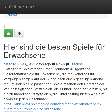
Home
top10bookmark
Togg
navi
Home
1
Hier sind die besten Spiele für
Erwachsene
russellvi7024
423 days ago
News
Discuss
Entspannte Spieletreffen unter Freunden: Ausgewählte
Gesellschaftsspiele für Erwachsene, die mit Sicherheit für
Vergnügen sorgen Auf der Suche nach einen geselligen Abend
mit Freunden? Die passenden Spiele machen den Unterschied!
Von nostalgischen Brettspielen, die Erinnerungen hervorrufen, bis
hin zu modernen Partyspielen, die Unterhaltung bieten – es gibt
etwas für jeden Geschmack.
https://jaideniiext.spintheblog.com/35971215/veranstaltet-ein-
event-mit-quizspiele-für-erwachsene