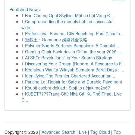
Published News
1
Bán Căn hộ Opal Skyline: Một cơ hội Vàng Đ...
1
Comprehending the models behind successful
wide...
1
Professional Panama City Beach top Pool Cleanin...
1
遊戲王：Gameone 娛樂城全攻略
1
Polymer Sports Surfaces Bangalore: A Complet...
1
Gaming Chair Factories in China: the year 2026 ...
1
AI SEO: Revolutionizing Your Search Strategy
1
Discovering Your Dream {Reborn: A Resource to F...
1
Keajaiban Wanita Wilayah Sumatera Barat Daya : ...
1
Identifying The Premier Chartered Accountan...
1
Parking Lot Repair for Safe and Durable Pavement
1
Koupit osobní doklad : Stojí to nějak možné?
1
KUBET????️Trang Chủ Nhà Cái Ku Thể Thao, Live
C...
Copyright © 2026 |
Advanced Search
|
Live
|
Tag Cloud
|
Top