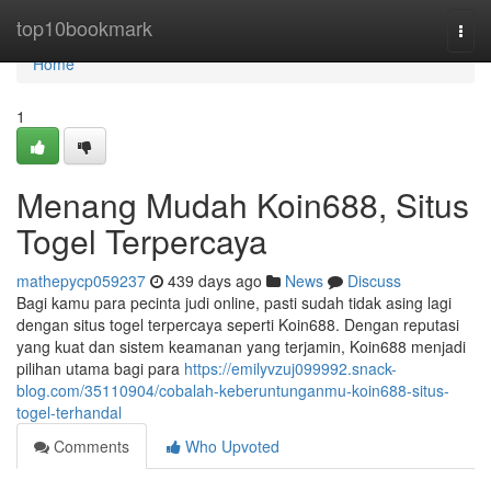
Home
top10bookmark
Togg
navi
Home
1
Menang Mudah Koin688, Situs
Togel Terpercaya
mathepycp059237
439 days ago
News
Discuss
Bagi kamu para pecinta judi online, pasti sudah tidak asing lagi
dengan situs togel terpercaya seperti Koin688. Dengan reputasi
yang kuat dan sistem keamanan yang terjamin, Koin688 menjadi
pilihan utama bagi para
https://emilyvzuj099992.snack-
blog.com/35110904/cobalah-keberuntunganmu-koin688-situs-
togel-terhandal
Comments
Who Upvoted