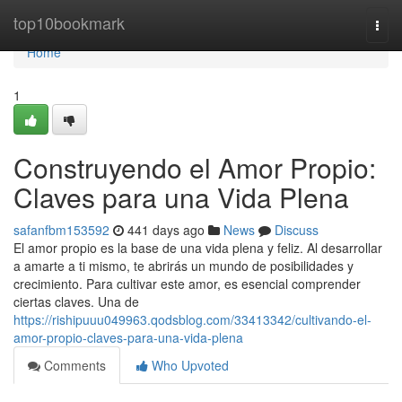
Home
top10bookmark
Togg
navi
Home
1
Construyendo el Amor Propio:
Claves para una Vida Plena
safanfbm153592
441 days ago
News
Discuss
El amor propio es la base de una vida plena y feliz. Al desarrollar
a amarte a ti mismo, te abrirás un mundo de posibilidades y
crecimiento. Para cultivar este amor, es esencial comprender
ciertas claves. Una de
https://rishipuuu049963.qodsblog.com/33413342/cultivando-el-
amor-propio-claves-para-una-vida-plena
Comments
Who Upvoted