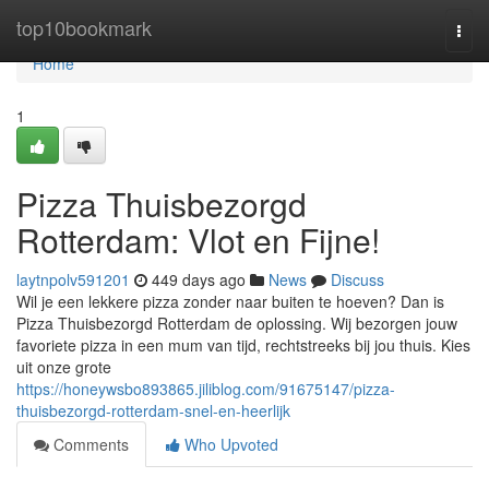
Home
top10bookmark
Togg
navi
Home
1
Pizza Thuisbezorgd
Rotterdam: Vlot en Fijne!
laytnpolv591201
449 days ago
News
Discuss
Wil je een lekkere pizza zonder naar buiten te hoeven? Dan is
Pizza Thuisbezorgd Rotterdam de oplossing. Wij bezorgen jouw
favoriete pizza in een mum van tijd, rechtstreeks bij jou thuis. Kies
uit onze grote
https://honeywsbo893865.jiliblog.com/91675147/pizza-
thuisbezorgd-rotterdam-snel-en-heerlijk
Comments
Who Upvoted