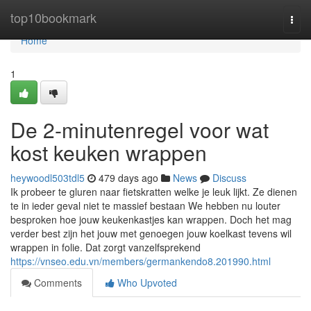
Home
top10bookmark
Togg
navi
Home
1
De 2-minutenregel voor wat
kost keuken wrappen
heywoodl503tdl5
479 days ago
News
Discuss
Ik probeer te gluren naar fietskratten welke je leuk lijkt. Ze dienen
te in ieder geval niet te massief bestaan We hebben nu louter
besproken hoe jouw keukenkastjes kan wrappen. Doch het mag
verder best zijn het jouw met genoegen jouw koelkast tevens wil
wrappen in folie. Dat zorgt vanzelfsprekend
https://vnseo.edu.vn/members/germankendo8.201990.html
Comments
Who Upvoted