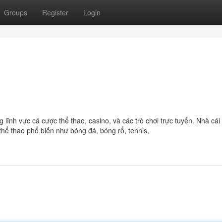
Groups
Register
Login
 lĩnh vực cá cược thể thao, casino, và các trò chơi trực tuyến. Nhà cái
hể thao phổ biến như bóng đá, bóng rổ, tennis,