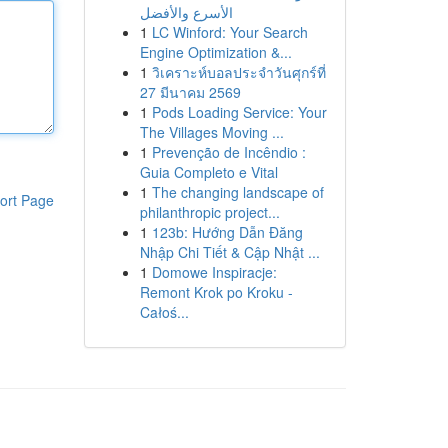
الأسرع والأفضل
1
LC Winford: Your Search
Engine Optimization &...
1
วิเคราะห์บอลประจำวันศุกร์ที่
27 มีนาคม 2569
1
Pods Loading Service: Your
The Villages Moving ...
1
Prevenção de Incêndio :
Guia Completo e Vital
1
The changing landscape of
ort Page
philanthropic project...
1
123b: Hướng Dẫn Đăng
Nhập Chi Tiết & Cập Nhật ...
1
Domowe Inspiracje:
Remont Krok po Kroku -
Całoś...