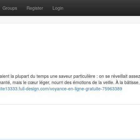
Groups
Register
Login
ient la plupart du temps une saveur particulière : on se réveillait asse
anté, mais le cœur léger, nourri des émotions de la veille. À la bâtisse,
uite13333.full-design.com/voyance-en-ligne-gratuite-75963389