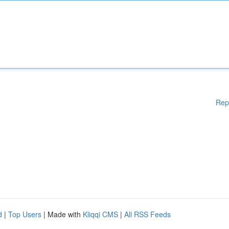
Rep
d
|
Top Users
| Made with
Kliqqi CMS
|
All RSS Feeds