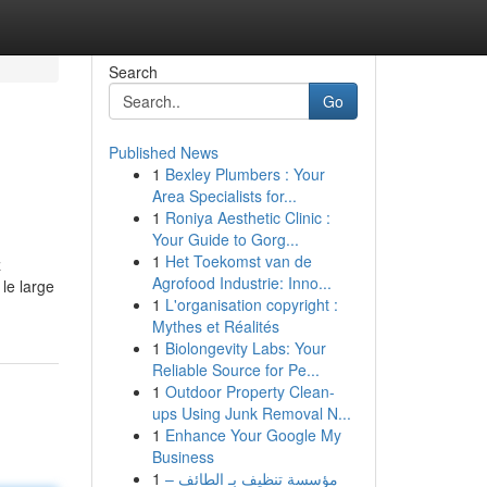
Search
Go
Published News
1
Bexley Plumbers : Your
Area Specialists for...
1
Roniya Aesthetic Clinic :
Your Guide to Gorg...
1
Het Toekomst van de
z
Agrofood Industrie: Inno...
 le large
1
L'organisation copyright :
Mythes et Réalités
1
Biolongevity Labs: Your
Reliable Source for Pe...
1
Outdoor Property Clean-
ups Using Junk Removal N...
1
Enhance Your Google My
Business
1
مؤسسة تنظيف بـ الطائف –