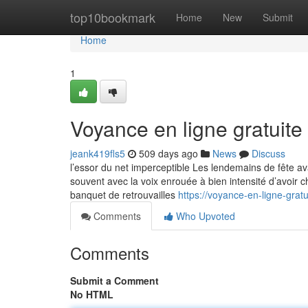
Home
top10bookmark
Home
New
Submit
Home
1
Voyance en ligne gratuite
jeank419fls5
509 days ago
News
Discuss
l’essor du net imperceptible Les lendemains de fête ava
souvent avec la voix enrouée à bien intensité d’avoir ch
banquet de retrouvailles
https://voyance-en-ligne-grat
Comments
Who Upvoted
Comments
Submit a Comment
No HTML