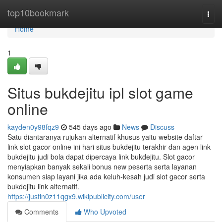
Home
top10bookmark
Togg
navi
Home
1
Situs bukdejitu ipl slot game
online
kayden0y98fqz9
545 days ago
News
Discuss
Satu diantaranya rujukan alternatif khusus yaitu website daftar
link slot gacor online ini hari situs bukdejitu terakhir dan agen link
bukdejitu judi bola dapat dipercaya link bukdejitu. Slot gacor
menyiapkan banyak sekali bonus new peserta serta layanan
konsumen siap layani jika ada keluh-kesah judi slot gacor serta
bukdejitu link alternatif.
https://justin0z11qgx9.wikipublicity.com/user
Comments
Who Upvoted