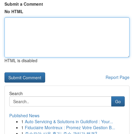
Submit a Comment
No HTML
HTML is disabled
Report Page
Search
Go
Published News
1
Auto Servicing & Solutions in Guildford : Your...
1
Fiduciaire Montreux : Promez Votre Gestion B...
1
주소모아 사용 후기: 주소 관리가 해결?