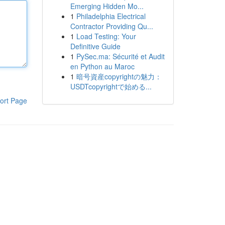
Emerging Hidden Mo...
1
Philadelphia Electrical
Contractor Providing Qu...
1
Load Testing: Your
Definitive Guide
1
PySec.ma: Sécurité et Audit
en Python au Maroc
1
暗号資産copyrightの魅力：
USDTcopyrightで始める...
ort Page