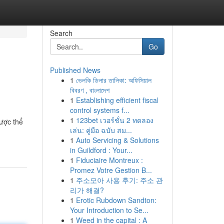
Search
Go
Published News
1
ভেলকি ডিলার তালিকা: অফিসিয়াল
বিবরণ , বাংলাদেশ
1
Establishing efficient fiscal
control systems f...
1
123bet เวอร์ชั่น 2 ทดลอง
cược thể
เล่น: คู่มือ ฉบับ สม...
1
Auto Servicing & Solutions
in Guildford : Your...
1
Fiduciaire Montreux :
Promez Votre Gestion B...
1
주소모아 사용 후기: 주소 관
리가 해결?
1
Erotic Rubdown Sandton:
Your Introduction to Se...
1
Weed in the capital : A