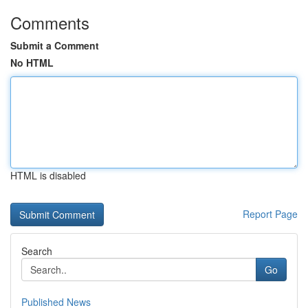
Comments
Submit a Comment
No HTML
HTML is disabled
Report Page
Search
Go
Published News